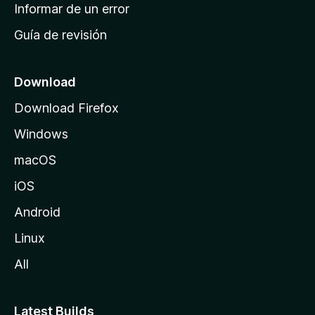
n
Informar de un error
i
Guía de revisión
c
i
o
Download
d
Download Firefox
e
Windows
M
o
macOS
z
iOS
i
l
Android
l
Linux
a
All
Latest Builds