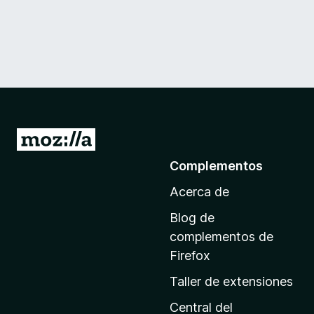
I
r
Complementos
a
Acerca de
l
a
Blog de
p
complementos de
á
Firefox
g
Taller de extensiones
i
n
Central del