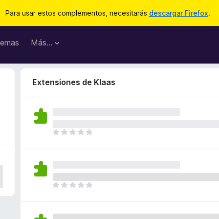
Para usar estos complementos, necesitarás
descargar Firefox
.
emas
Más...
Extensiones de Klaas
T
o
d
a
v
í
T
a
o
n
d
o
a