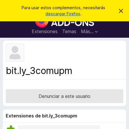
B
Iniciar sesión
Para usar estos complementos, necesitarás
I
u
descargar Firefox
.
g
B
s
n
u
o
c
r
s
Extensiones
Temas
Más...
a
a
c
r
r
e
a
s
d
t
e
o
a
r
v
bit.ly_3comupm
i
d
s
e
o
c
o
Denunciar a este usuario
m
p
l
Extensiones de bit.ly_3comupm
e
m