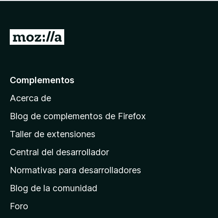
o
a
h
o
n
v
a
r
e
í
y
a
s
a
I
v
c
n
a
r
i
o
l
o
a
h
o
n
a
l
r
Complementos
e
y
a
a
s
v
Acerca de
c
p
a
i
á
l
Blog de complementos de Firefox
o
o
g
n
Taller de extensiones
r
e
i
a
s
Central del desarrollador
n
c
i
a
Normativas para desarrolladores
o
d
n
Blog de la comunidad
e
e
i
Foro
s