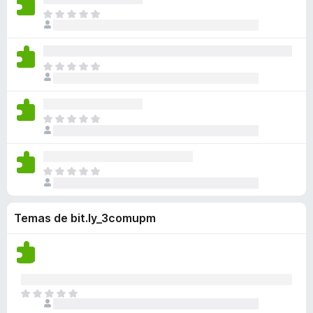
a
a
a
n
l
n
T
c
y
v
e
o
o
o
i
v
í
s
r
h
d
o
a
a
a
a
a
n
l
n
T
c
y
v
e
o
o
o
i
v
í
s
r
h
d
o
a
a
a
a
a
n
l
n
T
c
y
v
e
o
o
o
i
v
í
s
r
h
d
o
a
a
a
a
a
n
l
n
T
c
y
v
e
o
o
o
i
v
í
s
r
h
d
o
a
a
a
a
Temas de bit.ly_3comupm
a
n
l
n
c
y
v
e
o
o
i
v
í
s
r
h
o
a
a
a
a
n
l
n
c
y
e
o
o
i
T
v
s
r
h
o
o
a