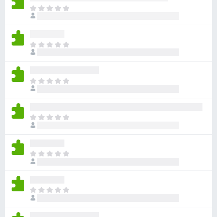
e
T
o
n
d
t
a
o
T
v
s
o
í
d
p
a
a
a
n
T
v
r
o
o
í
h
a
d
a
a
a
F
n
T
y
v
i
o
o
v
í
r
h
d
a
a
a
e
a
l
n
T
y
f
v
o
o
o
v
í
o
r
h
d
a
a
a
x
a
a
l
n
T
c
y
v
o
o
o
i
v
í
r
h
d
o
a
a