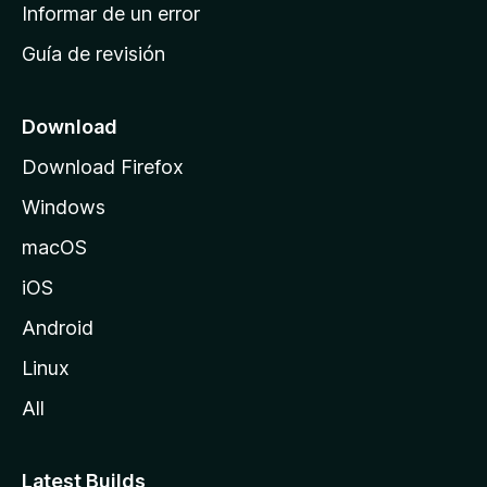
n
Informar de un error
i
Guía de revisión
c
i
o
Download
d
Download Firefox
e
Windows
M
o
macOS
z
iOS
i
l
Android
l
Linux
a
All
Latest Builds