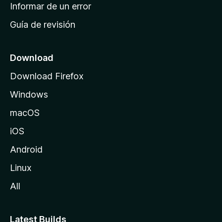
n
Informar de un error
i
Guía de revisión
c
i
o
Download
d
Download Firefox
e
Windows
M
o
macOS
z
iOS
i
l
Android
l
Linux
a
All
Latest Builds