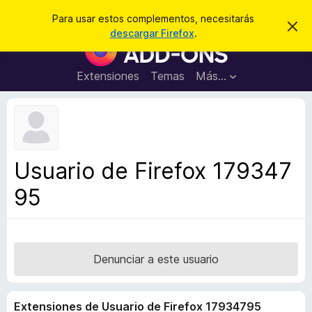
B
Iniciar sesión
Para usar estos complementos, necesitarás
I
u
descargar Firefox
.
g
B
s
n
u
o
c
r
s
Extensiones
Temas
Más...
a
a
c
r
r
e
a
s
d
t
e
o
a
r
v
Usuario de Firefox 179347
i
d
s
95
e
o
c
o
m
p
Denunciar a este usuario
l
e
Extensiones de Usuario de Firefox 17934795
m