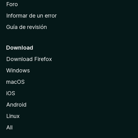
i
Foro
s
n
Informar de un error
i
Guía de revisión
c
i
o
Download
d
Download Firefox
e
Windows
M
o
macOS
z
iOS
i
l
Android
l
Linux
a
All