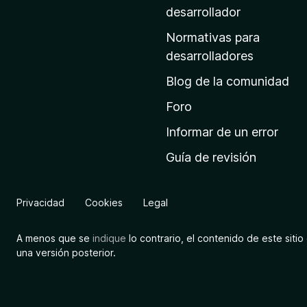
a
desarrollador
d
Normativas para
e
desarrolladores
i
Blog de la comunidad
n
i
Foro
c
Informar de un error
i
Guía de revisión
o
d
e
Privacidad
Cookies
Legal
M
o
A menos que se
indique
lo contrario, el contenido de este sitio 
z
una versión posterior.
i
l