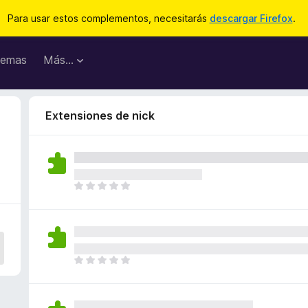
Para usar estos complementos, necesitarás
descargar Firefox
.
emas
Más...
Extensiones de nick
T
o
d
a
v
í
T
a
o
n
d
o
a