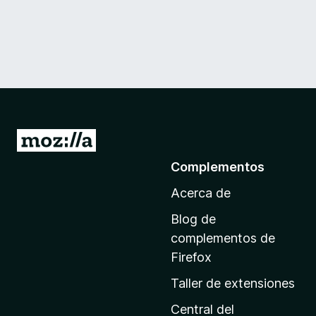
I
r
Complementos
a
Acerca de
l
a
Blog de
p
complementos de
á
Firefox
g
Taller de extensiones
i
n
Central del