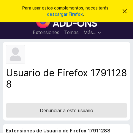
B
Iniciar sesión
Para usar estos complementos, necesitarás
I
u
descargar Firefox
.
g
B
s
n
u
o
c
r
s
Extensiones
Temas
Más...
a
a
c
r
r
e
a
s
d
t
e
o
a
r
v
Usuario de Firefox 1791128
i
d
s
8
e
o
c
o
m
p
Denunciar a este usuario
l
e
Extensiones de Usuario de Firefox 17911288
m