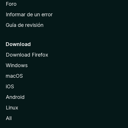
i
Foro
s
n
Informar de un error
i
Guía de revisión
c
i
o
Download
d
Download Firefox
e
Windows
M
o
macOS
z
iOS
i
l
Android
l
Linux
a
All