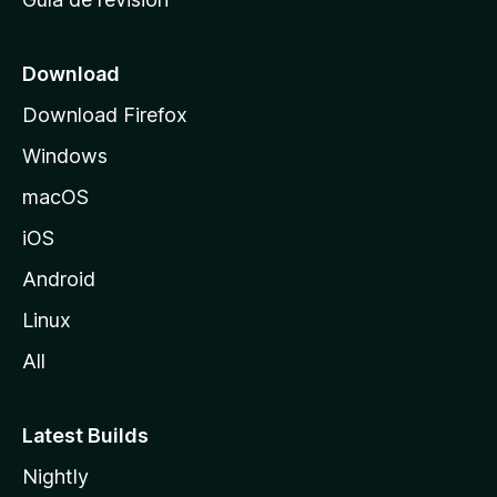
c
i
o
Download
d
Download Firefox
e
Windows
M
o
macOS
z
iOS
i
l
Android
l
Linux
a
All
Latest Builds
Nightly