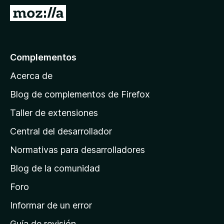
e
I
n
r
t
a
o
l
Complementos
s
a
p
Acerca de
p
a
á
r
Blog de complementos de Firefox
a
g
Taller de extensiones
F
i
i
Central del desarrollador
n
r
a
Normativas para desarrolladores
e
d
f
Blog de la comunidad
e
o
i
Foro
x
n
Informar de un error
i
Guía de revisión