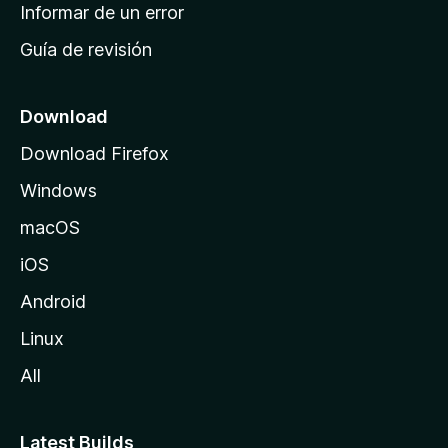
n
Informar de un error
i
Guía de revisión
c
i
o
Download
d
Download Firefox
e
Windows
M
o
macOS
z
iOS
i
l
Android
l
Linux
a
All
Latest Builds