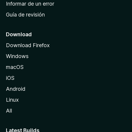
n
Informar de un error
i
Guía de revisión
c
i
o
Download
d
Download Firefox
e
Windows
M
o
macOS
z
iOS
i
l
Android
l
Linux
a
All
Latest Builds