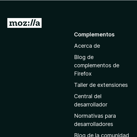
e
n
t
I
o
r
Complementos
s
a
p
Acerca de
l
a
a
r
Blog de
p
a
complementos de
F
á
Firefox
i
g
Taller de extensiones
r
i
e
n
Central del
f
a
desarrollador
o
d
x
Normativas para
e
desarrolladores
i
Blog de la comunidad