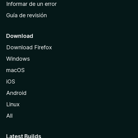
n
Informar de un error
i
Guía de revisión
c
i
o
Download
d
Download Firefox
e
Windows
M
o
macOS
z
iOS
i
l
Android
l
Linux
a
All
Latest Builds