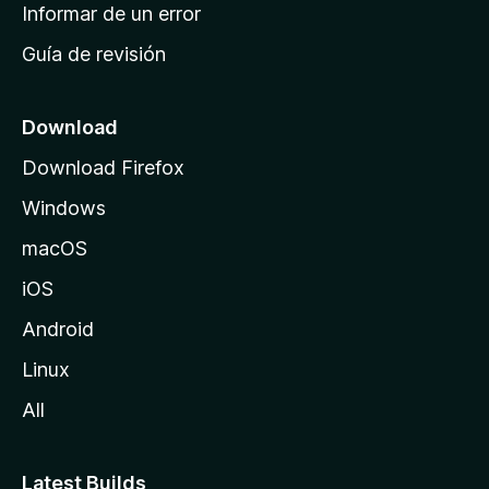
n
Informar de un error
i
Guía de revisión
c
i
o
Download
d
Download Firefox
e
Windows
M
o
macOS
z
iOS
i
l
Android
l
Linux
a
All
Latest Builds