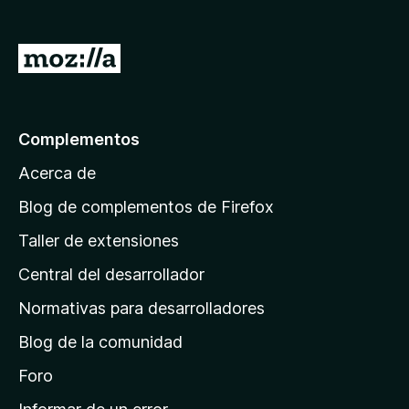
e
n
I
t
r
o
a
s
p
l
Complementos
a
a
r
Acerca de
p
a
á
Blog de complementos de Firefox
F
g
i
Taller de extensiones
i
r
Central del desarrollador
n
e
a
f
Normativas para desarrolladores
o
d
Blog de la comunidad
x
e
i
Foro
n