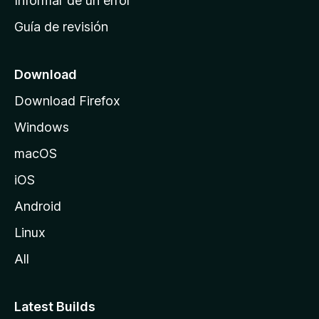
Informar de un error
i
Guía de revisión
c
i
o
Download
d
Download Firefox
e
Windows
M
o
macOS
z
iOS
i
l
Android
l
Linux
a
All
Latest Builds