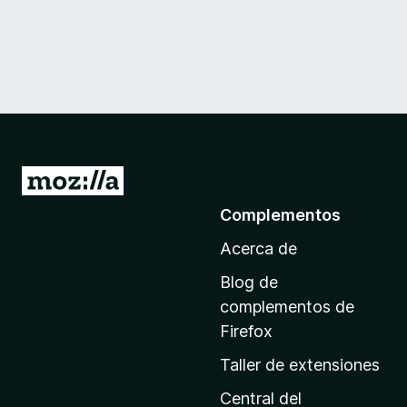
I
r
Complementos
a
Acerca de
l
a
Blog de
p
complementos de
á
Firefox
g
Taller de extensiones
i
n
Central del