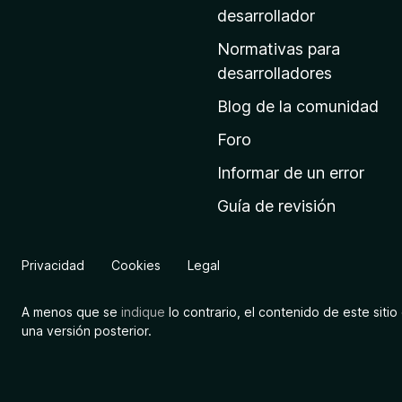
a
desarrollador
d
Normativas para
e
desarrolladores
i
Blog de la comunidad
n
i
Foro
c
Informar de un error
i
Guía de revisión
o
d
e
Privacidad
Cookies
Legal
M
o
A menos que se
indique
lo contrario, el contenido de este sitio 
z
una versión posterior.
i
l