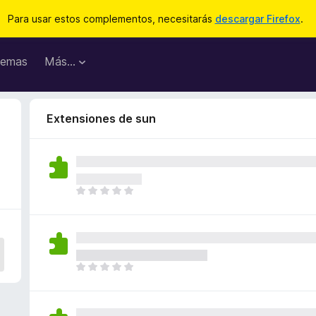
Para usar estos complementos, necesitarás
descargar Firefox
.
emas
Más...
Extensiones de sun
T
o
d
a
v
í
T
a
o
n
d
o
a