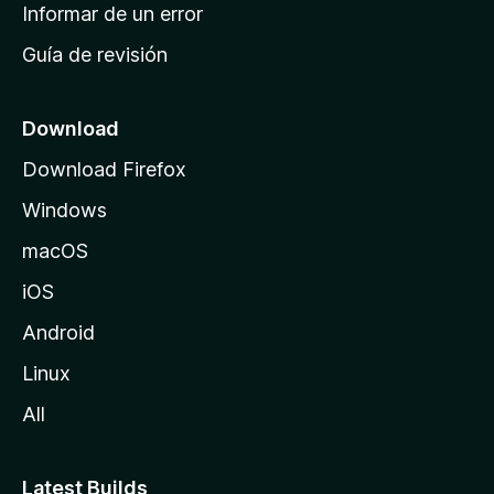
n
Informar de un error
i
Guía de revisión
c
i
o
Download
d
Download Firefox
e
Windows
M
o
macOS
z
iOS
i
l
Android
l
Linux
a
All
Latest Builds