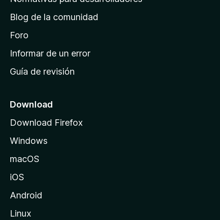
o
d
n
Blog de la comunidad
e
e
i
Foro
s
n
Informar de un error
i
Guía de revisión
c
i
o
Download
d
Download Firefox
e
Windows
M
o
macOS
z
iOS
i
l
Android
l
Linux