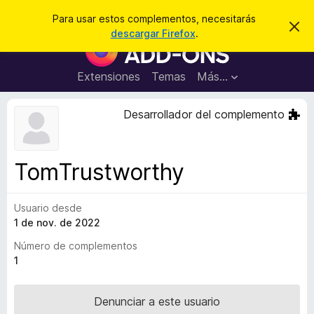
B
Iniciar sesión
Para usar estos complementos, necesitarás
I
u
descargar Firefox
.
g
B
s
n
u
o
c
r
s
Extensiones
Temas
Más...
a
a
c
r
r
e
a
Desarrollador del complemento
s
d
t
e
o
a
r
v
TomTrustworthy
i
d
s
e
o
Usuario desde
c
1 de nov. de 2022
o
m
Número de complementos
p
1
l
e
Denunciar a este usuario
m