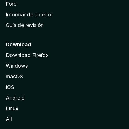
i
Foro
s
n
Informar de un error
i
Guía de revisión
c
i
o
Download
d
Download Firefox
e
Windows
M
o
macOS
z
iOS
i
l
Android
l
Linux
a
All