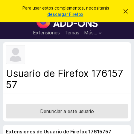
B
Iniciar sesión
Para usar estos complementos, necesitarás
I
u
descargar Firefox
.
g
B
s
n
u
o
c
r
s
Extensiones
Temas
Más...
a
a
c
r
r
e
a
s
d
t
e
o
a
r
v
Usuario de Firefox 176157
i
d
s
57
e
o
c
o
m
p
Denunciar a este usuario
l
e
Extensiones de Usuario de Firefox 17615757
m