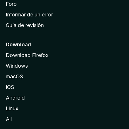
i
Foro
s
n
Informar de un error
i
Guía de revisión
c
i
o
Download
d
Download Firefox
e
Windows
M
o
macOS
z
iOS
i
l
Android
l
Linux
a
All