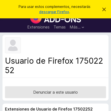
B
Iniciar sesión
Para usar estos complementos, necesitarás
I
u
descargar Firefox
.
g
B
s
n
u
o
c
r
s
Extensiones
Temas
Más...
a
a
c
r
r
e
a
s
d
t
e
o
a
r
v
Usuario de Firefox 175022
i
d
s
52
e
o
c
o
m
p
Denunciar a este usuario
l
e
Extensiones de Usuario de Firefox 17502252
m