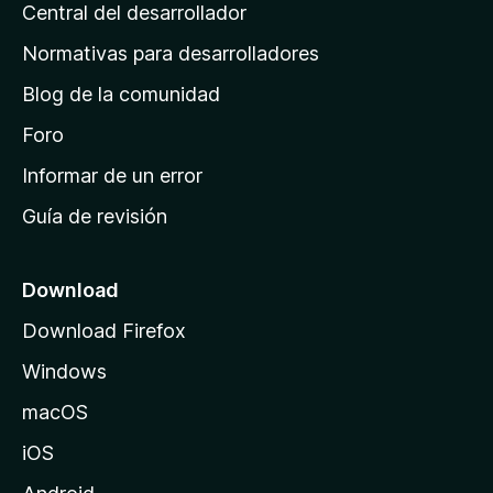
s
Central del desarrollador
n
c
i
a
Normativas para desarrolladores
o
d
n
Blog de la comunidad
e
e
i
Foro
s
n
Informar de un error
i
Guía de revisión
c
i
o
Download
d
Download Firefox
e
Windows
M
o
macOS
z
iOS
i
l