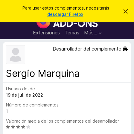
B
Iniciar sesión
Para usar estos complementos, necesitarás
I
u
descargar Firefox
.
g
B
s
n
u
o
c
r
s
Extensiones
Temas
Más...
a
a
c
r
r
e
a
Desarrollador del complemento
s
d
t
e
o
a
r
v
Sergio Marquina
i
d
s
e
o
Usuario desde
c
19 de jul. de 2022
o
m
Número de complementos
p
1
l
Valoración media de los complementos del desarrollador
e
S
m
e