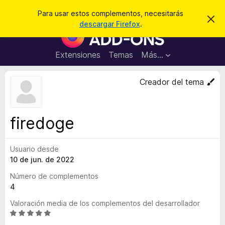
B
Iniciar sesión
Para usar estos complementos, necesitarás
I
u
descargar Firefox
.
g
B
s
n
u
o
c
r
s
Extensiones
Temas
Más...
a
a
c
r
r
e
a
Creador del tema
s
d
t
e
o
a
r
v
firedoge
i
d
s
e
o
Usuario desde
c
10 de jun. de 2022
o
m
Número de complementos
p
4
l
Valoración media de los complementos del desarrollador
e
S
m
e