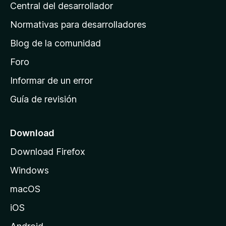
s
Central del desarrollador
n
c
i
a
Normativas para desarrolladores
o
d
n
Blog de la comunidad
e
e
i
Foro
s
n
Informar de un error
i
Guía de revisión
c
i
o
Download
d
Download Firefox
e
Windows
M
o
macOS
z
iOS
i
l