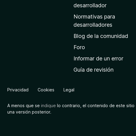
a
desarrollador
d
Normativas para
e
desarrolladores
i
Blog de la comunidad
n
i
Foro
c
Informar de un error
i
Guía de revisión
o
d
e
Privacidad
Cookies
Legal
M
o
A menos que se
indique
lo contrario, el contenido de este sitio 
z
una versión posterior.
i
l