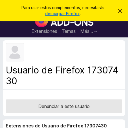
B
Iniciar sesión
Para usar estos complementos, necesitarás
I
u
descargar Firefox
.
g
B
s
n
u
o
c
r
s
Extensiones
Temas
Más...
a
a
c
r
r
e
a
s
d
t
e
o
a
r
v
Usuario de Firefox 173074
i
d
s
30
e
o
c
o
m
p
Denunciar a este usuario
l
e
Extensiones de Usuario de Firefox 17307430
m