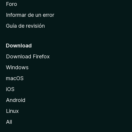
i
Foro
s
n
Informar de un error
i
Guía de revisión
c
i
o
Download
d
Download Firefox
e
Windows
M
o
macOS
z
iOS
i
l
Android
l
Linux
a
All