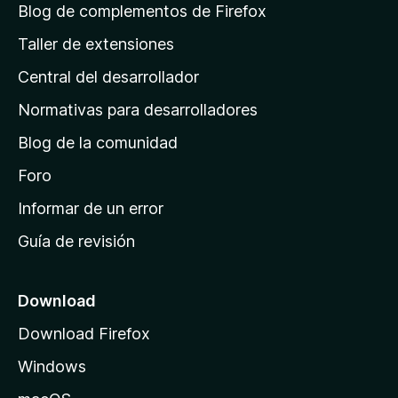
á
l
Blog de complementos de Firefox
o
o
g
n
Taller de extensiones
r
e
i
a
s
Central del desarrollador
n
c
i
a
Normativas para desarrolladores
o
d
n
Blog de la comunidad
e
e
i
Foro
s
n
Informar de un error
i
Guía de revisión
c
i
o
Download
d
Download Firefox
e
Windows
M
o