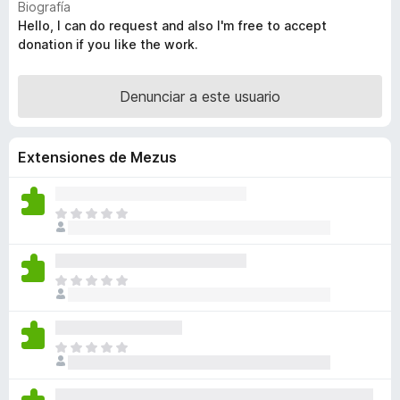
Biografía
e
v
Hello, I can do request and also I'm free to accept
a
n
donation if you like the work.
l
t
o
o
r
Denunciar a este usuario
s
ó
p
c
a
o
Extensiones de Mezus
r
n
4
a
,
F
T
7
i
o
d
r
d
e
a
e
5
T
v
f
o
í
o
d
a
x
a
n
T
v
o
o
í
h
d
a