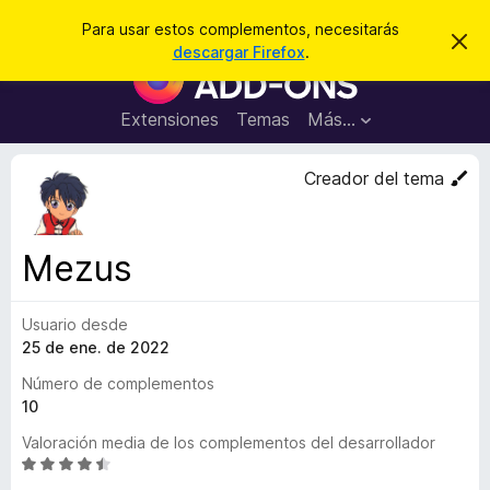
B
Iniciar sesión
Para usar estos complementos, necesitarás
I
u
descargar Firefox
.
g
B
s
n
u
o
c
r
s
Extensiones
Temas
Más...
a
a
c
r
r
e
a
Creador del tema
s
d
t
e
o
a
r
v
Mezus
i
d
s
e
o
Usuario desde
c
25 de ene. de 2022
o
m
Número de complementos
p
10
l
Valoración media de los complementos del desarrollador
e
S
m
e