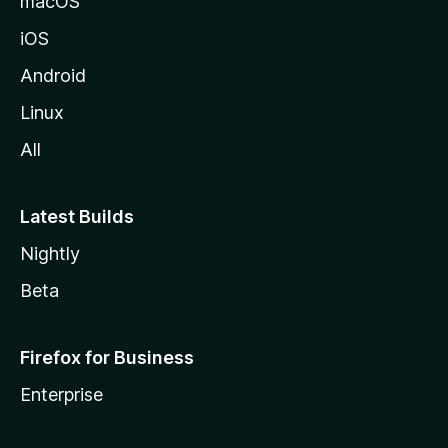
macOS
z
iOS
i
l
Android
l
Linux
a
All
Latest Builds
Nightly
Beta
Firefox for Business
Enterprise