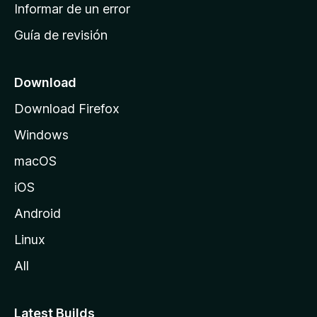
n
Informar de un error
i
Guía de revisión
c
i
o
Download
d
Download Firefox
e
Windows
M
o
macOS
z
iOS
i
l
Android
l
Linux
a
All
Latest Builds