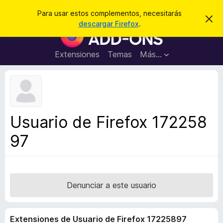
B
Iniciar sesión
Para usar estos complementos, necesitarás
I
u
descargar Firefox
.
g
B
s
n
u
o
c
r
s
Extensiones
Temas
Más...
a
a
c
r
r
e
a
s
d
t
e
o
a
r
v
Usuario de Firefox 172258
i
d
s
97
e
o
c
o
m
p
Denunciar a este usuario
l
e
Extensiones de Usuario de Firefox 17225897
m