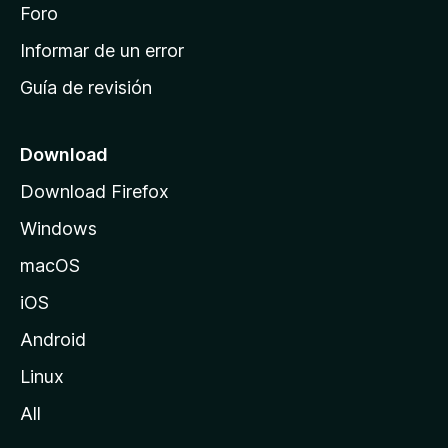
i
Foro
s
n
Informar de un error
i
Guía de revisión
c
i
o
Download
d
Download Firefox
e
Windows
M
o
macOS
z
iOS
i
l
Android
l
Linux
a
All