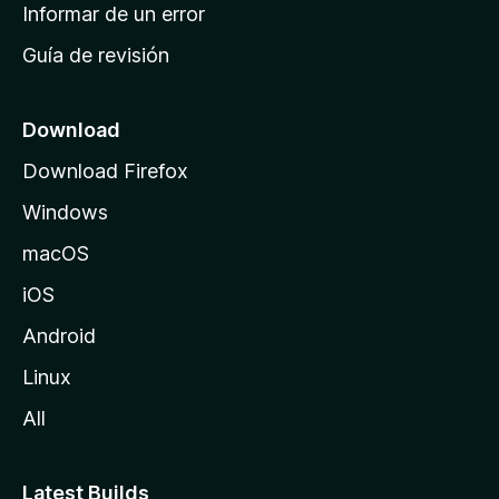
n
Informar de un error
i
Guía de revisión
c
i
o
Download
d
Download Firefox
e
Windows
M
o
macOS
z
iOS
i
l
Android
l
Linux
a
All
Latest Builds