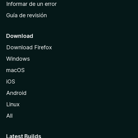
n
Informar de un error
i
Guía de revisión
c
i
o
Download
d
Download Firefox
e
Windows
M
o
macOS
z
iOS
i
l
Android
l
Linux
a
All
Latest Builds