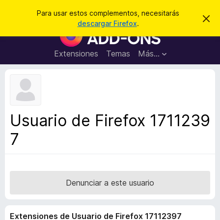
B
Iniciar sesión
Para usar estos complementos, necesitarás
I
u
descargar Firefox
.
g
B
s
n
u
o
c
r
s
Extensiones
Temas
Más...
a
a
c
r
r
e
a
s
d
t
e
o
a
r
v
Usuario de Firefox 1711239
i
d
s
7
e
o
c
o
m
p
Denunciar a este usuario
l
e
Extensiones de Usuario de Firefox 17112397
m