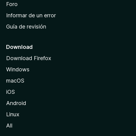
i
Foro
s
n
Informar de un error
i
Guía de revisión
c
i
o
Download
d
Download Firefox
e
Windows
M
o
macOS
z
iOS
i
l
Android
l
Linux
a
All