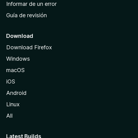
n
Informar de un error
i
Guía de revisión
c
i
o
Download
d
Download Firefox
e
Windows
M
o
macOS
z
iOS
i
l
Android
l
Linux
a
All
Latest Builds