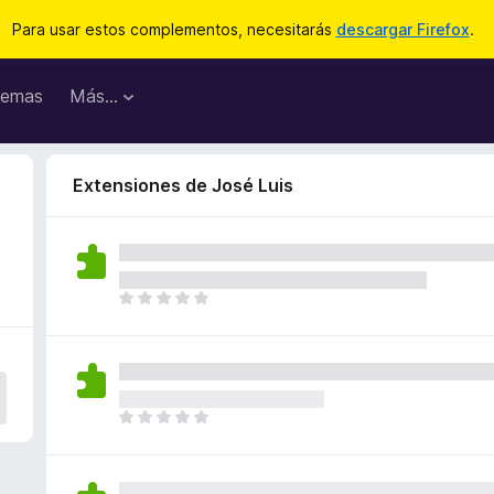
Para usar estos complementos, necesitarás
descargar Firefox
.
emas
Más...
Extensiones de José Luis
T
o
d
a
v
í
T
a
o
n
d
o
a