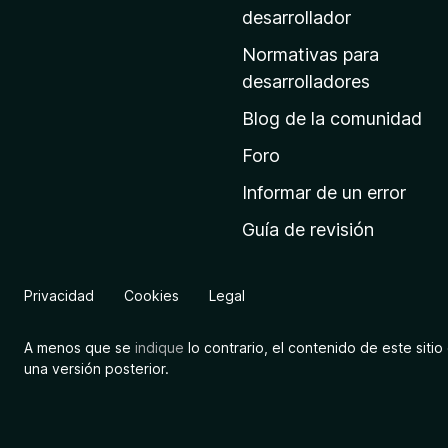
a
desarrollador
d
Normativas para
e
desarrolladores
i
Blog de la comunidad
n
i
Foro
c
Informar de un error
i
Guía de revisión
o
d
e
Privacidad
Cookies
Legal
M
o
A menos que se
indique
lo contrario, el contenido de este sitio 
z
una versión posterior.
i
l