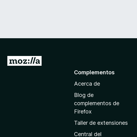
I
r
Complementos
a
Acerca de
l
a
Blog de
p
complementos de
á
Firefox
g
Taller de extensiones
i
n
Central del