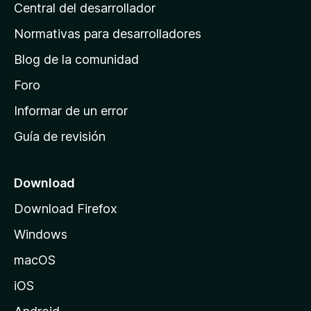
s
Central del desarrollador
n
c
i
a
Normativas para desarrolladores
o
d
n
Blog de la comunidad
e
e
i
Foro
s
n
Informar de un error
i
Guía de revisión
c
i
o
Download
d
Download Firefox
e
Windows
M
o
macOS
z
iOS
i
l