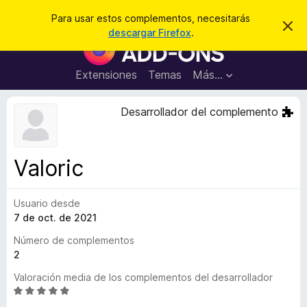
B
Iniciar sesión
Para usar estos complementos, necesitarás
I
u
descargar Firefox
.
g
B
s
n
u
o
c
r
s
Extensiones
Temas
Más...
a
a
c
r
r
e
a
Desarrollador del complemento
s
d
t
e
o
a
r
v
Valoric
i
d
s
e
o
Usuario desde
c
7 de oct. de 2021
o
m
Número de complementos
p
2
l
Valoración media de los complementos del desarrollador
e
S
m
e