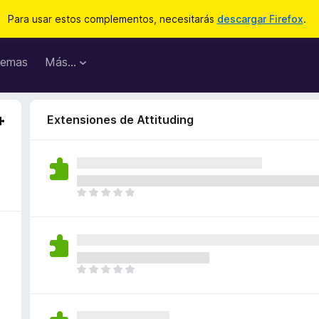
Para usar estos complementos, necesitarás
descargar Firefox
.
emas
Más...
Extensiones de Attituding
T
o
d
a
v
í
T
a
o
n
d
o
a