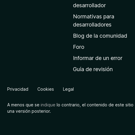
a
desarrollador
d
Normativas para
e
desarrolladores
i
Blog de la comunidad
n
i
Foro
c
Informar de un error
i
Guía de revisión
o
d
e
Privacidad
Cookies
Legal
M
o
A menos que se
indique
lo contrario, el contenido de este sitio 
z
una versión posterior.
i
l