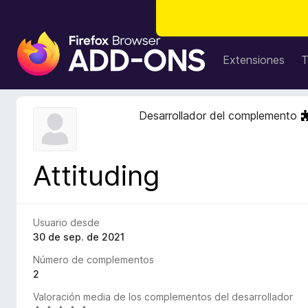
B
u
Extensiones
T
s
c
a
Desarrollador del complemento
d
o
r
Attituding
d
e
c
o
Usuario desde
m
30 de sep. de 2021
p
Número de complementos
l
2
e
Valoración media de los complementos del desarrollador
m