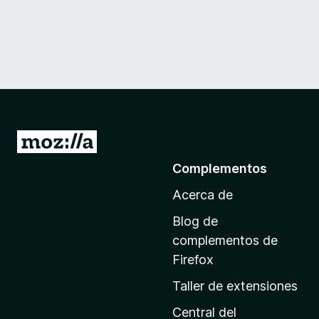
I
r
Complementos
a
Acerca de
l
a
Blog de
p
complementos de
á
Firefox
g
Taller de extensiones
i
n
Central del