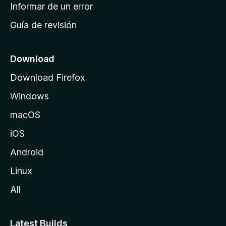
n
Informar de un error
i
Guía de revisión
c
i
o
Download
d
Download Firefox
e
Windows
M
o
macOS
z
iOS
i
l
Android
l
Linux
a
All
Latest Builds