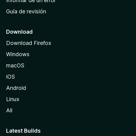
Informar de un error
i
Guía de revisión
c
i
o
Download
d
Download Firefox
e
Windows
M
o
macOS
z
iOS
i
l
Android
l
Linux
a
All
Latest Builds