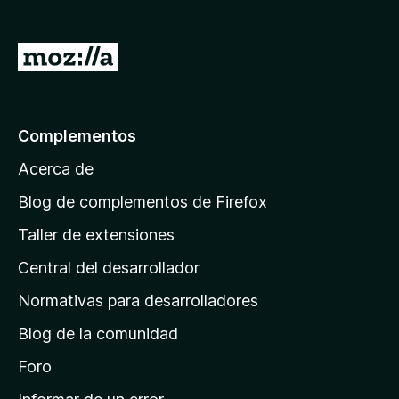
e
n
I
t
r
o
a
s
p
l
Complementos
a
a
r
Acerca de
p
a
á
Blog de complementos de Firefox
F
g
i
Taller de extensiones
i
r
Central del desarrollador
n
e
a
f
Normativas para desarrolladores
o
d
Blog de la comunidad
x
e
i
Foro
n