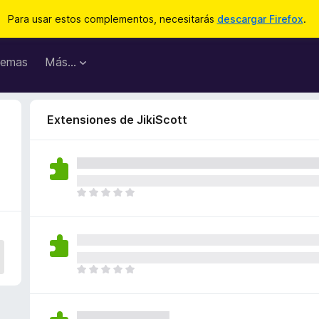
Para usar estos complementos, necesitarás
descargar Firefox
.
emas
Más...
Extensiones de JikiScott
T
o
d
a
v
í
T
a
o
n
d
o
a