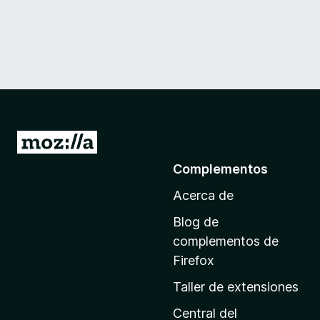
I
r
Complementos
a
Acerca de
l
a
Blog de
p
complementos de
á
Firefox
g
Taller de extensiones
i
n
Central del