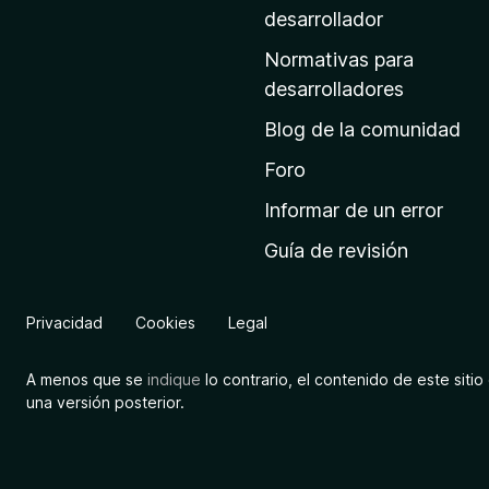
a
desarrollador
d
Normativas para
e
desarrolladores
i
Blog de la comunidad
n
i
Foro
c
Informar de un error
i
Guía de revisión
o
d
e
Privacidad
Cookies
Legal
M
o
A menos que se
indique
lo contrario, el contenido de este sitio 
z
una versión posterior.
i
l