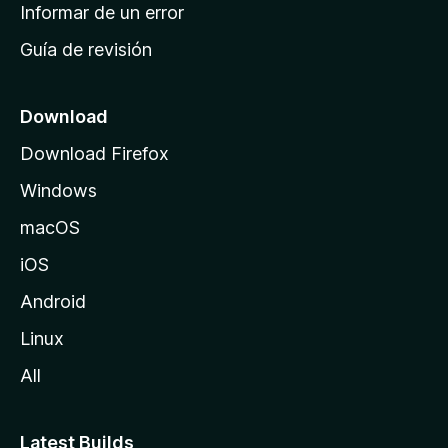
n
Informar de un error
i
Guía de revisión
c
i
o
Download
d
Download Firefox
e
Windows
M
o
macOS
z
iOS
i
l
Android
l
Linux
a
All
Latest Builds