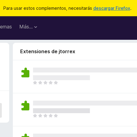
Para usar estos complementos, necesitarás
descargar Firefox
.
emas
Más...
Extensiones de jtorrex
T
o
d
a
v
í
T
a
o
n
d
o
a