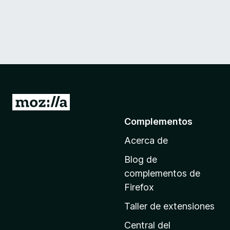
I
r
Complementos
a
Acerca de
l
a
Blog de
p
complementos de
á
Firefox
g
Taller de extensiones
i
n
Central del