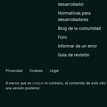
a
desarrollador
d
Normativas para
e
desarrolladores
i
Blog de la comunidad
n
i
Foro
c
Informar de un error
i
Guía de revisión
o
d
e
Privacidad
Cookies
Legal
M
o
A menos que se
indique
lo contrario, el contenido de este sitio 
z
una versión posterior.
i
l