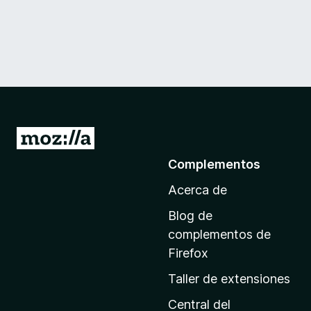
I
r
Complementos
a
Acerca de
l
a
Blog de
p
complementos de
á
Firefox
g
Taller de extensiones
i
n
Central del