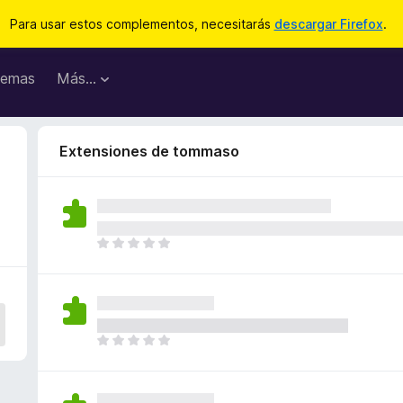
Para usar estos complementos, necesitarás
descargar Firefox
.
emas
Más...
Extensiones de tommaso
T
o
d
a
v
í
T
a
o
n
d
o
a