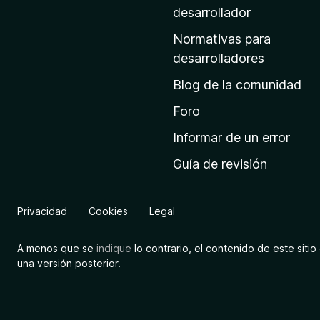
a
desarrollador
d
Normativas para
e
desarrolladores
i
Blog de la comunidad
n
i
Foro
c
Informar de un error
i
Guía de revisión
o
d
e
Privacidad
Cookies
Legal
M
o
A menos que se
indique
lo contrario, el contenido de este sitio 
z
una versión posterior.
i
l