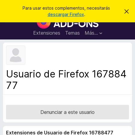
B
Iniciar sesión
Para usar estos complementos, necesitarás
I
u
descargar Firefox
.
g
B
s
n
u
o
c
r
s
Extensiones
Temas
Más...
a
a
c
r
r
e
a
s
d
t
e
o
a
r
v
Usuario de Firefox 167884
i
d
s
77
e
o
c
o
m
p
Denunciar a este usuario
l
e
Extensiones de Usuario de Firefox 16788477
m