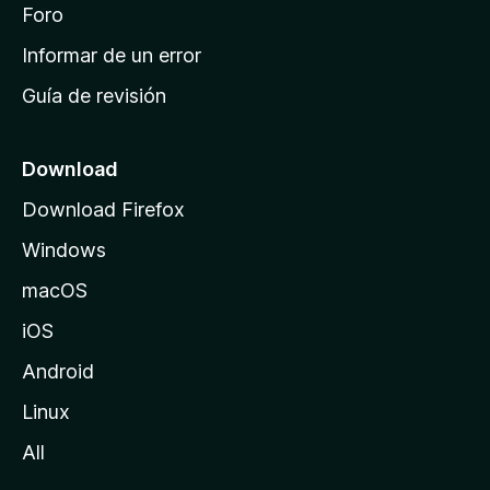
i
Foro
s
n
Informar de un error
i
Guía de revisión
c
i
o
Download
d
Download Firefox
e
Windows
M
o
macOS
z
iOS
i
l
Android
l
Linux
a
All