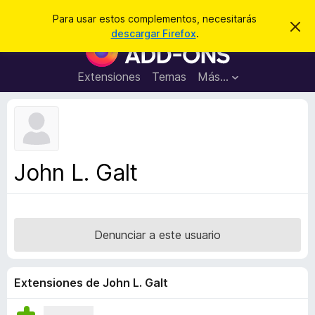
B
Iniciar sesión
Para usar estos complementos, necesitarás
I
u
descargar Firefox
.
g
B
s
n
u
o
c
r
s
Extensiones
Temas
Más...
a
a
c
r
r
e
a
s
d
t
e
o
a
r
v
John L. Galt
i
d
s
e
o
c
o
Denunciar a este usuario
m
p
l
Extensiones de John L. Galt
e
m