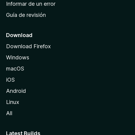
n
Informar de un error
i
Guía de revisión
c
i
o
Download
d
Download Firefox
e
Windows
M
o
macOS
z
iOS
i
l
Android
l
Linux
a
All
Latest Builds