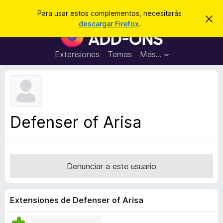
B
Iniciar sesión
Para usar estos complementos, necesitarás
I
u
descargar Firefox
.
g
B
s
n
u
o
c
r
s
Extensiones
Temas
Más...
a
a
c
r
r
e
a
s
d
t
e
o
a
r
v
Defenser of Arisa
i
d
s
e
o
c
o
Denunciar a este usuario
m
p
l
Extensiones de Defenser of Arisa
e
m