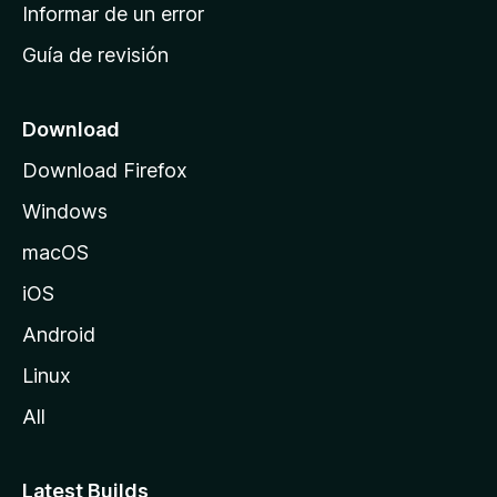
n
Informar de un error
i
Guía de revisión
c
i
o
Download
d
Download Firefox
e
Windows
M
o
macOS
z
iOS
i
l
Android
l
Linux
a
All
Latest Builds