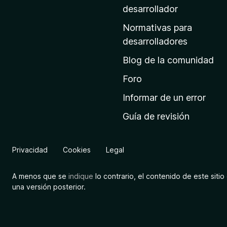
a
desarrollador
d
Normativas para
e
desarrolladores
i
Blog de la comunidad
n
i
Foro
c
Informar de un error
i
Guía de revisión
o
d
e
Privacidad
Cookies
Legal
M
o
A menos que se
indique
lo contrario, el contenido de este sitio 
z
una versión posterior.
i
l