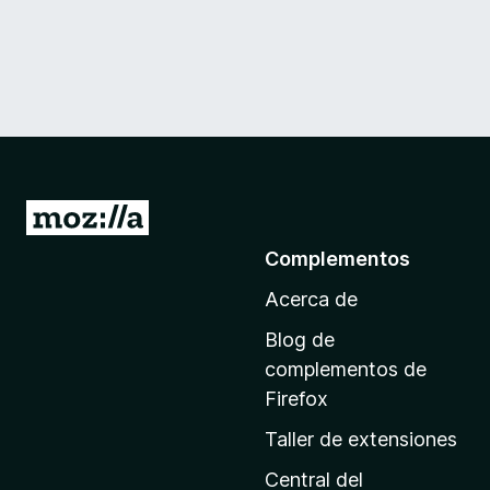
I
r
Complementos
a
Acerca de
l
a
Blog de
p
complementos de
á
Firefox
g
Taller de extensiones
i
n
Central del