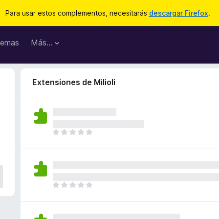
Para usar estos complementos, necesitarás
descargar Firefox
.
emas
Más...
Extensiones de Milioli
T
o
d
a
v
í
T
a
o
n
d
o
a