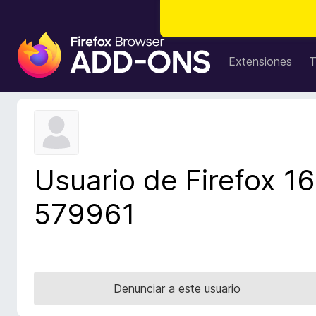
B
u
Extensiones
T
s
c
a
d
o
r
Usuario de Firefox 16
d
e
579961
c
o
m
p
l
Denunciar a este usuario
e
m