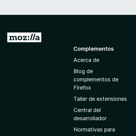
e
n
t
o
s
I
p
r
Complementos
a
a
r
Acerca de
l
a
a
F
Blog de
p
i
complementos de
r
á
Firefox
e
g
Taller de extensiones
f
i
o
n
Central del
x
a
desarrollador
d
Normativas para
e