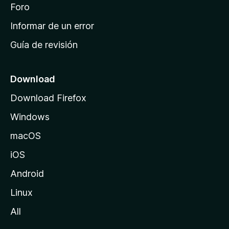
i
Foro
s
n
Informar de un error
i
Guía de revisión
c
i
o
Download
d
Download Firefox
e
Windows
M
o
macOS
z
iOS
i
l
Android
l
Linux
a
All