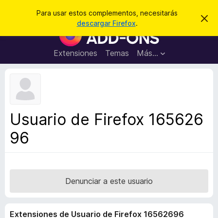
B
Iniciar sesión
Para usar estos complementos, necesitarás
I
u
descargar Firefox
.
g
B
s
n
u
o
c
r
s
Extensiones
Temas
Más...
a
a
c
r
r
e
a
s
d
t
e
o
a
r
v
Usuario de Firefox 165626
i
d
s
96
e
o
c
o
m
p
Denunciar a este usuario
l
e
Extensiones de Usuario de Firefox 16562696
m