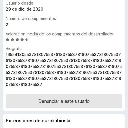
Usuario desde
e
29 de dic. de 2020
n
Número de complementos
t
2
o
s
Valoración media de los complementos del desarrollador
p
S
e
a
Biografía
v
r
165541805537818075537818075537818075537818075537
a
a
818075537818075537818075537818075537818075537818
l
075537818075537818075537818075537818075537818075
F
o
537818075537818075537818075537818075537818075537
i
r
818075537818075537818075537818075537818075537818
r
ó
075537818075537
e
c
o
f
n
Denunciar a este usuario
o
4
x
,
6
Extensiones de nurak ibinski
d