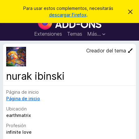
B
Iniciar sesión
Para usar estos complementos, necesitarás
I
u
descargar Firefox
.
g
B
s
n
u
o
c
r
s
Extensiones
Temas
Más...
a
a
c
r
r
e
a
Creador del tema
s
d
t
e
o
a
r
v
nurak ibinski
i
d
s
e
o
Página de inicio
c
Página de inicio
o
m
Ubicación
p
earthmatrix
l
Profesión
e
infinite love
m