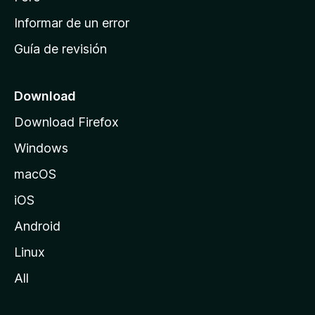
n
Informar de un error
i
Guía de revisión
c
i
o
Download
d
Download Firefox
e
Windows
M
o
macOS
z
iOS
i
l
Android
l
Linux
a
All