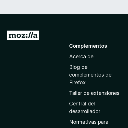
e
n
t
o
s
I
p
r
Complementos
a
a
r
Acerca de
l
a
a
F
Blog de
p
i
complementos de
r
á
Firefox
e
g
Taller de extensiones
f
i
o
n
Central del
x
a
desarrollador
d
Normativas para
e