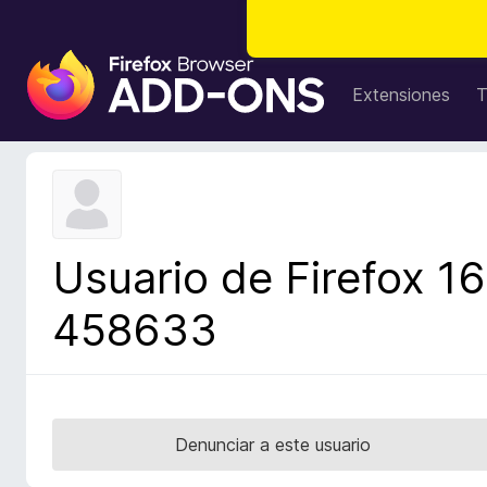
B
u
Extensiones
T
s
c
a
d
o
r
Usuario de Firefox 16
d
e
458633
c
o
m
p
l
Denunciar a este usuario
e
m