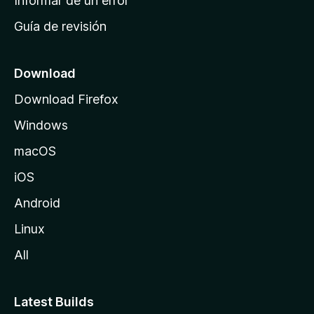
Informar de un error
i
Guía de revisión
c
i
o
Download
d
Download Firefox
e
Windows
M
o
macOS
z
iOS
i
l
Android
l
Linux
a
All
Latest Builds