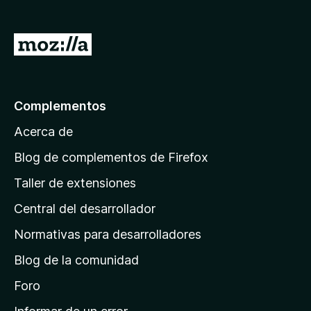
e
n
I
t
r
o
a
s
p
l
Complementos
a
a
r
Acerca de
p
a
á
Blog de complementos de Firefox
F
g
i
Taller de extensiones
i
r
Central del desarrollador
n
e
a
f
Normativas para desarrolladores
o
d
Blog de la comunidad
x
e
i
Foro
n