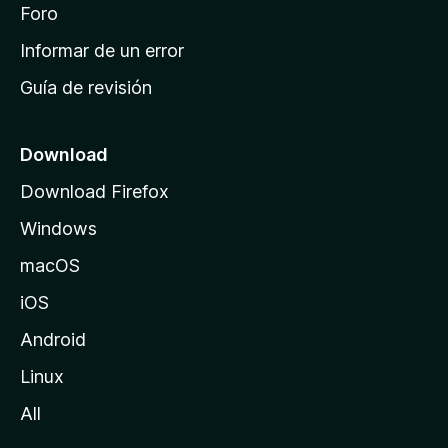
i
Foro
s
n
Informar de un error
i
Guía de revisión
c
i
o
Download
d
Download Firefox
e
Windows
M
o
macOS
z
iOS
i
l
Android
l
Linux
a
All