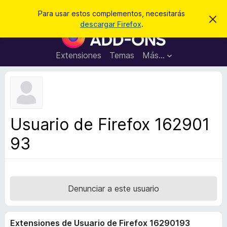
B
Iniciar sesión
Para usar estos complementos, necesitarás
I
u
descargar Firefox
.
g
B
s
n
u
o
c
r
s
Extensiones
Temas
Más...
a
a
c
r
r
e
a
s
d
t
e
o
a
r
v
Usuario de Firefox 162901
i
d
s
93
e
o
c
o
m
p
Denunciar a este usuario
l
e
Extensiones de Usuario de Firefox 16290193
m